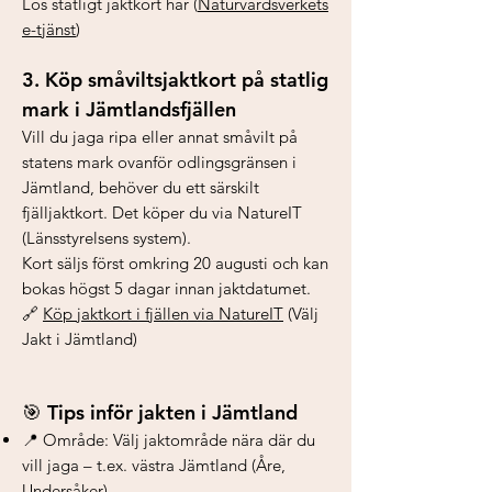
Lös statligt jaktkort här (
Naturvårdsverkets
e-tjänst
)
3. Köp småviltsjaktkort på statlig
mark i Jämtlandsfjällen
Vill du jaga ripa eller annat småvilt på
statens mark ovanför odlingsgränsen i
Jämtland, behöver du ett särskilt
fjälljaktkort. Det köper du via NatureIT
(Länsstyrelsens system).
Kort säljs först omkring 20 augusti och kan
bokas högst 5 dagar innan jaktdatumet.
🔗
Köp jaktkort i fjällen via NatureIT
(Välj
Jakt i Jämtland)
Tips inför jakten i Jämtland
🎯
📍 Område: Välj jaktområde nära där du
vill jaga – t.ex. västra Jämtland (Åre,
Undersåker)