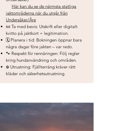
Här kan du se de närmsta statliga
jaktområderna när du utgår från
Undersåker/Åre
📜 Ta med bevis: Utskrift eller digitalt
kvitto på jaktkort + legitimation.
🗓 Planera i tid: Bokningen öppnar bara
några dagar före jakten – var redo.
🐾 Respekt för rennäringen: Följ regler
kring hundanvändning och områden.
❄️ Utrustning: Fjällterräng kräver rätt
kläder och säkerhetsutrustning.