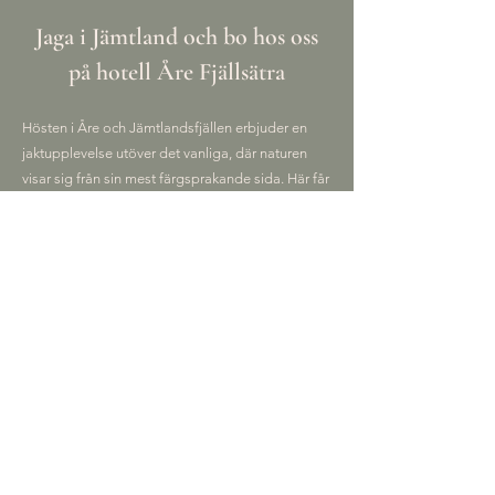
Jaga i Jämtland och bo hos oss
på hotell Åre Fjällsätra
Hösten i Åre och Jämtlandsfjällen erbjuder en
jaktupplevelse utöver det vanliga, där naturen
visar sig från sin mest färgsprakande sida. Här får
du möjlighet att jaga småvilt i en fantastisk miljö
med vidsträckta fjäll, djupa skogar och klara sjöar.
Känslan av att vandra genom den friska
höstluften, omgiven av tystnaden och naturens
stillhet, överträffar det mesta. Jakten på småvilt
som tjäder och ripa är både spännande och
utmanande, vilket gör varje tur till en unik
upplevelse.
Efter en dag på fjället kopplar du av på vårt
mysiga hotell, där du blir bortskämd med god