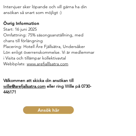
Intervjuer sker löpande och vill gärna ha din
ansökan så snart som möjligt :)
Övrig Information
Start: 16
juni 2025
Omfattning: 75% säsongsanställning, med
chans till förlängning
Placering: Hotell Åre Fjällsätra, Undersåker
Lön enligt överrenskommelse. Vi är medlemmar
i Visita och tillämpar kollektivavtal
Webbplats:
www.arefjalllsatra.com
Välkommen att skicka din ansökan till
wille@arefjallsatra.com
eller ring Wille på
0730-
446171
Ansök här