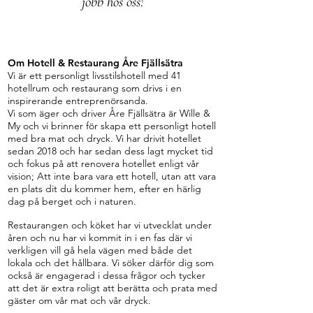
jobb hos oss!
Om Hotell & Restaurang Åre Fjällsätra
Vi är ett personligt livsstilshotell med 41
hotellrum och restaurang som drivs i en
inspirerande entreprenörsanda.
Vi som äger och driver Åre Fjällsätra är Wille &
My och vi brinner för skapa ett personligt hotell
med bra mat och dryck. Vi har drivit hotellet
sedan 2018 och har sedan dess lagt mycket tid
och fokus på att renovera hotellet enligt vår
vision; Att inte bara vara ett hotell, utan att vara
en plats dit du kommer hem, efter en härlig
dag på berget och i naturen.
Restaurangen och köket har vi utvecklat under
åren och nu har vi kommit in i en fas där vi
verkligen vill gå hela vägen med både det
lokala och det hållbara. Vi söker därför dig som
också är engagerad i dessa frågor och tycker
att det är extra roligt att berätta och prata med
gäster om vår mat och vår dryck.