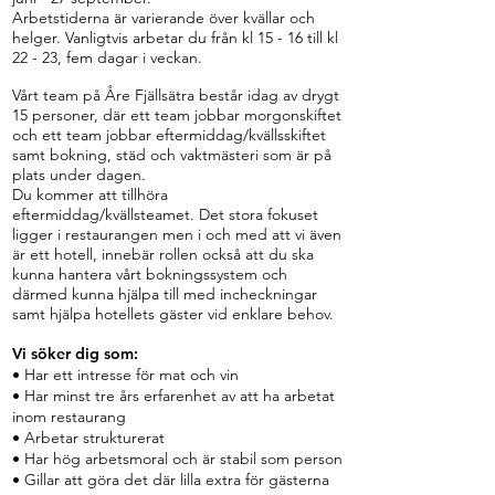
Arbetstiderna är varierande över kvällar och
helger. Vanligtvis arbetar du från kl 15 - 16 till kl
22 - 23, fem dagar i veckan.
Vårt team på Åre Fjällsätra består idag av drygt
15 personer, där ett team jobbar morgonskiftet
och ett team jobbar eftermiddag/kvällsskiftet
samt bokning, städ och vaktmästeri som är på
plats under dagen.
Du kommer att tillhöra
eftermiddag/kvällsteamet. Det stora fokuset
ligger i restaurangen men i och med att vi även
är ett hotell, innebär rollen också att du ska
kunna hantera vårt bokningssystem och
därmed kunna hjälpa till med incheckningar
samt hjälpa hotellets gäster vid enklare behov.
Vi söker dig som:
• Har ett intresse för mat och vin
• Har minst tre års erfarenhet av att ha arbetat
inom restaurang
• Arbetar strukturerat
• Har hög arbetsmoral och är stabil som person
• Gillar att göra det där lilla extra för gästerna