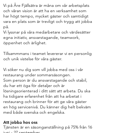
Vi på Åre Fjällsätra är måna om vår arbetsplats
och våran vision är att ha en verksamhet som
har högt tempo, mycket gäster och samtidigt
vara en plats som är trevligt och trygg att jobba
på.
Vi lyssnar på våra medarbetare och värdesätter
egna initiativ, ansvarstagande, teamwork,
öppenhet och ärlighet.
Tillsammmans i teamet levererar vi en personlig
och unik vistelse för våra gäster.
Vi söker nu dig som vill jobba med oss i vår
restaurang under sommarsäsongen.
Som person är du ansvarstagande och stabil,
du har ett öga för detaljer och är
lösningsorienterad i ditt sätt att arbeta. Du ska
ha tidigare erfarenhet från att ha arbetat i
restaurang och brinner för att ge våra gäster
en hög servicenivå. Du känner dig helt bekväm
med både svenska och engelska.
Att jobba hos oss
Tjänsten är en säsonganställning på 75% från 16
juni - 27 september.