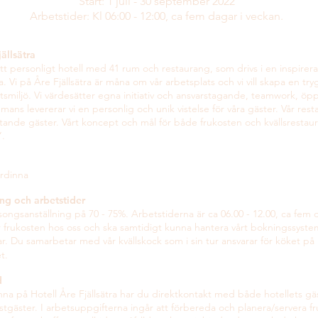
Start: 1 juli - 30 september 2022
Arbetstider: Kl 06:00 - 12:00, ca fem dagar i veckan.
ällsätra
 ett personligt hotell med 41 rum och restaurang, som drivs i en inspire
 Vi på Åre Fjällsätra är måna om vår arbetsplats och vi vill skapa en try
tsmiljö. Vi värdesätter egna initiativ och ansvarstagande, teamwork, ö
mans levererar vi en personlig och unik vistelse för våra gäster. Vår res
sittande gäster. Vårt koncept och mål för både frukosten och kvällsrestau
’.
ärdinna
ng och arbetstider
äsongsanställning på 70 - 75%. Arbetstiderna är ca 06.00 - 12.00, ca fem
̈r frukosten hos oss och ska samtidigt kunna hantera vårt bokningssystem 
 Du samarbetar med vår kvällskock som i sin tur ansvarar för köket på k
̈ket.
d
nna på Hotell Åre Fjällsätra har du direktkontakt med både hotellets g
stgäster. I arbetsuppgifterna ingår att förbereda och planera/servera fr