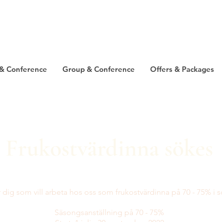
& Conference
Group & Conference
Offers & Packages
Frukostvärdinna sökes
r dig som vill arbeta hos oss som frukostvärdinna på 70 - 75% i
Säsongsanställning på 70 - 75%