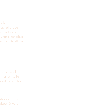
rande
gg, rolig och
ppenhet och
taurang har plats
rangen är att ha
 dagar i veckan.
för att ta in-
vällen och för
äster och med en
ukost åt våra