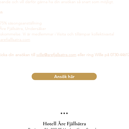
öpande och vill därför gärna ha din ansökan så snart som möjligt.
on
 75% säsongsanställning
 Åre Fjällsätra, Undersåker
skommelse. Vi är medlemmar i Visita och tillämpar kollektivavtal
refjalllsatra.com
cka din ansökan till
wille@arefjallsatra.com
eller ring Wille på 0730-4461
Ansök här
Hotell Åre Fjällsätra