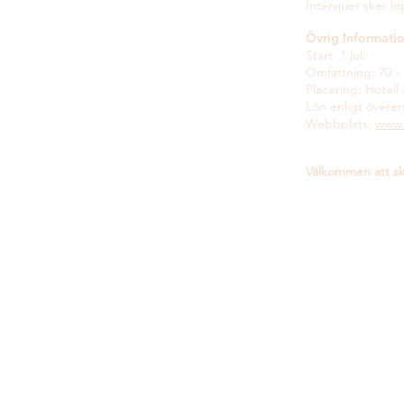
Intervjuer sker l
Övrig Informati
Start: 1 juli
Omfattning: 70 -
Placering: Hotell
Lön enligt överen
Webbplats:
www.a
Välkommen att ski