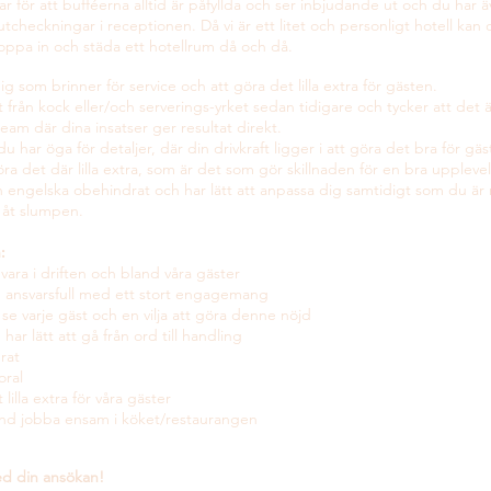
ar för att bufféerna alltid är påfyllda och ser inbjudande ut och du har
 utcheckningar i receptionen. Då vi är ett litet och personligt hotell ka
oppa in och städa ett hotellrum då och då.
g som brinner för service och att göra det lilla extra för gästen.
 från kock eller/och serverings-yrket sedan tidigare och tycker att det ä
am där dina insatser ger resultat direkt.
 du har öga för detaljer, där din drivkraft ligger i att göra det bra för gä
göra det där lilla extra, som är det som gör skillnaden för en bra uppleve
 engelska obehindrat och har lätt att anpassa dig samtidigt som du ä
 åt slumpen.
:
 vara i driften och bland våra gäster
iv, ansvarsfull med ett stort engagemang
se varje gäst och en vilja att göra denne nöjd
ar lätt att gå från ord till handling
rat
oral
 lilla extra för våra gäster
land jobba ensam i köket/restaurangen
d din ansökan!