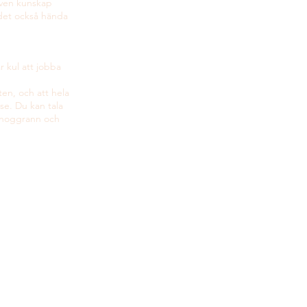
 även kunskap
n det också hända
r kul att jobba
sten, och att hela
lse. Du kan tala
r noggrann och