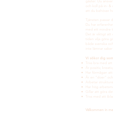
gäster. Du ansvar
och koll på in- &
att du behöver h
Tjänsten passar di
Du har erfarenhet
med ett mindre te
Det är viktigt att
tiden vilja göra 
både svenska och
inte lämnar saker
Vi söker dig som
Trivs bra med att
Är positiv, kreat
Har förmågan att 
Är en ”doer” och h
Arbetar strukture
Har hög arbetsm
Gillar att göra det
Trivs med att ib
Välkommen in me