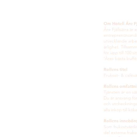
Om Hotell Åre Fj
Åre Fjällsätra är
entreprenörsanda.
utvecklande arbe
ärlighet. Tillsamm
för upp till 100 
’Åres bästa buffé
Rollens titel
Frukost- & cafév
Rollens omfattni
Tjänsten är en s
Du är ansvarig fo
och utcheckningar.
alla inköp till ko
Rollens innebör
Som frukostvärdi
del externa fruko