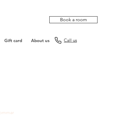
Book a room
Call us
Gift card
About us
 sommar