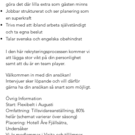
göra det där lilla extra som gästen minns
Jobbar strukturerat och ser planering som
en superkraft
Trivs med att ibland arbeta självständigt
och ta egna beslut
Talar svenska och engelska obehindrat
I den här rekryteringsprocessen kommer vi
att lägga stor vikt på din personlighet
samt att du är en team player.
Välkommen in med din ansökan!
Intervjuer sker löpande och vill därför
gärna ha din ansökan så snart som möjligt.
Övrig Information
Start: Flexibelt i Augusti
Omfattning: Tillsvidareanställning, 80%
helår (schemat varierar över säsong)
Placering: Hotell Åre Fjällsätra,
Undersåker
Vi är medlemmar i Visita och tillämpar