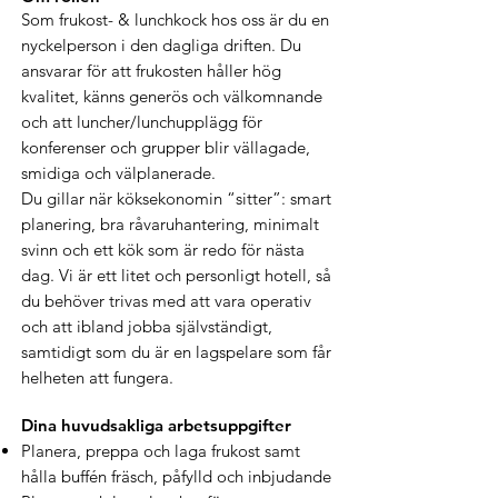
Som frukost- & lunchkock hos oss är du en
nyckelperson i den dagliga driften. Du
ansvarar för att frukosten håller hög
kvalitet, känns generös och välkomnande
och att luncher/lunchupplägg för
konferenser och grupper blir vällagade,
smidiga och välplanerade.
Du gillar när köksekonomin “sitter”: smart
planering, bra råvaruhantering, minimalt
svinn och ett kök som är redo för nästa
dag. Vi är ett litet och personligt hotell, så
du behöver trivas med att vara operativ
och att ibland jobba självständigt,
samtidigt som du är en lagspelare som får
helheten att fungera.
Dina huvudsakliga arbetsuppgifter
Planera, preppa och laga frukost samt
hålla buffén fräsch, påfylld och inbjudande