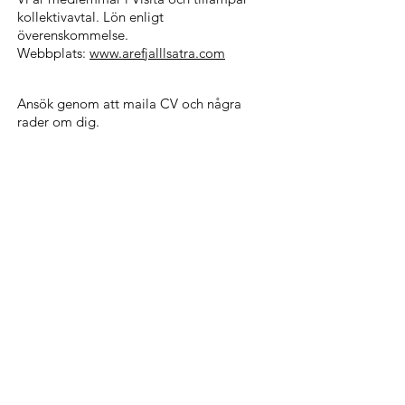
kollektivavtal. Lön enligt
överenskommelse.
Webbplats:
www.arefjalllsatra.com
Ansök genom att maila CV och några
rader om dig.
Har du några som helst frågor eller
funderingar kring tjänsten, är du varmt
välkommen att ringa Wille på 0730 44 61
71.
Ansök här