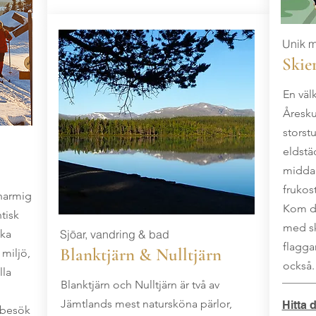
Unik m
Skie
En väl
Åresku
storst
eldstä
middag
frukos
charmig
Kom di
tisk
med sk
ska
Sjöar, vandring & bad
flagga
Blanktjärn & Nulltjärn
 miljö,
också
lla
Blanktjärn och Nulltjärn är två av
Jämtlands mest natursköna pärlor,
Hitta d
t besök