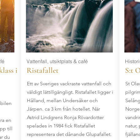
fé
Vattenfall, utsiktplats & café
Histor
lass i
Ristafallet
S:t 
Ett av Sveriges vackraste vattenfall och
St Ola
väldigt lättillgängligt. Ristafallet Iigger i
pilgri
Hålland, mellan Undersåker och
Selång
 bilen
Järpen. ca 3 km från hotellet. När
Norge.
Astrid Lindgrens Ronja Rövardotter
vandri
ra en
spelades in 1984 fick Ristafallet
natur,
p till
representera det dånande Glupafallet.
fjälla
ar du