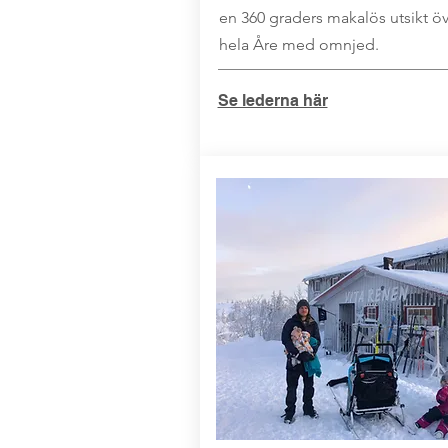
en 360 graders makalös utsikt ö
hela Åre med omnjed.
Se lederna här