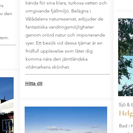
kända för sina klara, turkosa vatten och
ns
omgivande fjällmiljö. Belägna i
av den
Vålådalens naturreservat, erbjuder de
fantastiska vandringsmöjligheter
genom orörd natur och imponerande
tern.
vyer. Ett besök vid dessa tjärnar är en
fridfull upplevelse som låter dig
komma nära den jämtländska
vildmarkens skönhet.
Hitta dit
Sjö & 
Helg
Bad i 