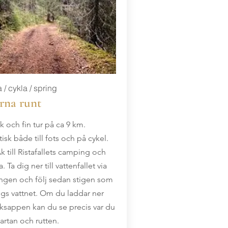
 / cykla / spring
rna runt
k och fin tur på ca 9 km.
isk både till fots och på cykel.
k till Ristafallets camping och
. Ta dig ner till vattenfallet via
gen och följ sedan stigen som
ngs vattnet. Om du laddar ner
orksappen kan du se precis var du
kartan och rutten.