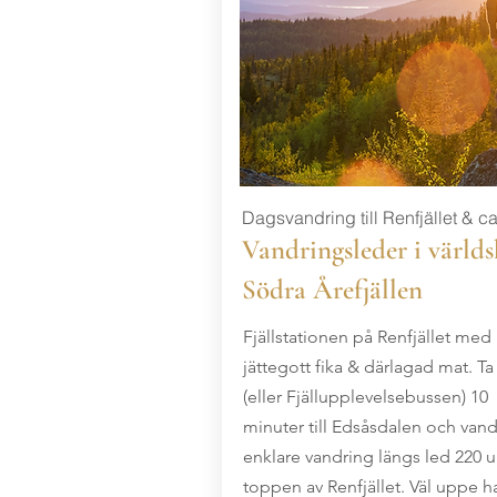
Dagsvandring till Renfjället & ca
Vandringsleder i världsk
Södra Årefjällen
Fjällstationen på Renfjället med
jättegott fika & därlagad mat. Ta
(eller Fjällupplevelsebussen) 10
minuter till Edsåsdalen och vand
enklare vandring längs led 220 up
toppen av Renfjället. Väl uppe h