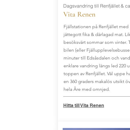
Dagsvandring till Renfjället & ca
Vita Renen
Fjällstationen på Renfjället med
jättegott fika & därlagad mat. Li
besöksvärt sommar som vinter. 
bilen (eller Fjällupplevelsebusse
minuter till Edsåsdalen och vand
enklare vandring längs led 220 up
toppen av Renfjället. Väl uppe h
en 360 graders makalös utsikt ö
hela Åre med omnjed.
Hitta till Vita Renen