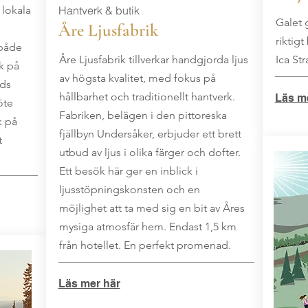
 lokala
Hantverk & butik
Galet 
Åre Ljusfabrik
riktigt
 både
Åre Ljusfabrik tillverkar handgjorda ljus
Ica St
k på
av högsta kvalitet, med fokus på
nds
hållbarhet och traditionellt hantverk.
Läs me
öte
Fabriken, belägen i den pittoreska
k på
fjällbyn Undersåker, erbjuder ett brett
t
utbud av ljus i olika färger och dofter.
Ett besök här ger en inblick i
ljusstöpningskonsten och en
möjlighet att ta med sig en bit av Åres
mysiga atmosfär hem. Endast 1,5 km
från hotellet. En perfekt promenad.
Läs mer här