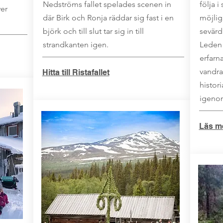
Nedströms fallet spelades scenen in
följa 
ver
där Birk och Ronja räddar sig fast i en
möjligh
björk och till slut tar sig in till
sevärd
strandkanten igen.
Leden 
erfarn
vandra
Hitta till Ristafallet
histor
igenom
Läs m