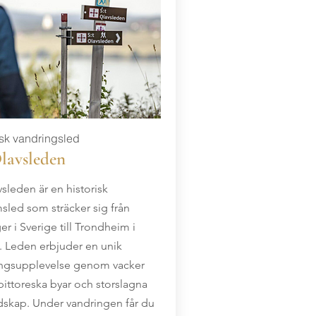
isk vandringsled
Olavsleden
vsleden är en historisk
msled som sträcker sig från
er i Sverige till Trondheim i
 Leden erbjuder en unik
ngsupplevelse genom vacker
 pittoreska byar och storslagna
ndskap. Under vandringen får du