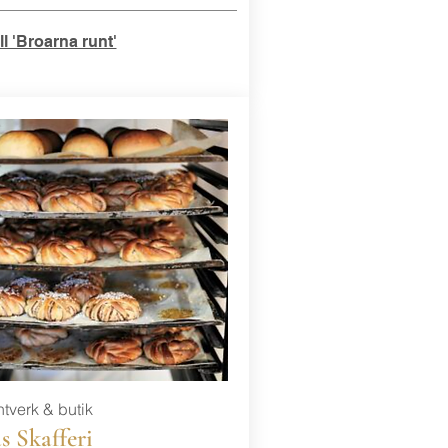
ill 'Broarna runt'
tverk & butik
s Skafferi