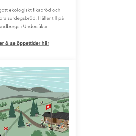
gott ekologiskt fikabröd och
 bra surdegsbröd. Håller till på
randbergs i Undersåker
r & se öppettider här