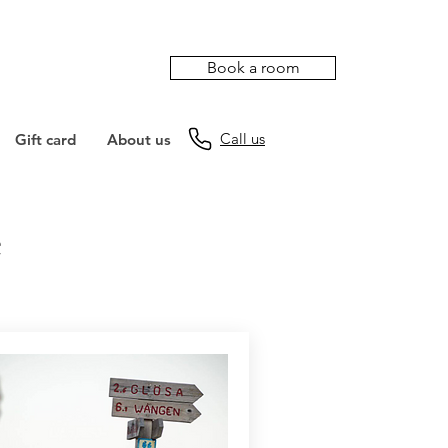
Book a room
Call us
Gift card
About us
e