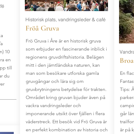
fé
Historisk plats, vandringsleder & café
Fröå Gruva
ka
Frö Gruva i Åre är en historisk gruva
Ta
som erbjuder en fascinerande inblick i
n) 10
Vandra
regionens gruvdriftshistoria. Belägen
Broa
ra en
mitt i den jämtländska naturen, kan
p till
man som besökare utforska gamla
En flac
ar du
gruvgångar och lära sig om
Fantast
ver
gruvbrytningens betydelse för trakten.
Tips: Å
Området kring gruvan bjuder även på
parkera
vackra vandringsleder och
campin
imponerande utsikt över fjällen i flera
går lä
väderstreck. Ett besök vid Frö Gruva är
trailf
en perfekt kombination av historia och
är på 