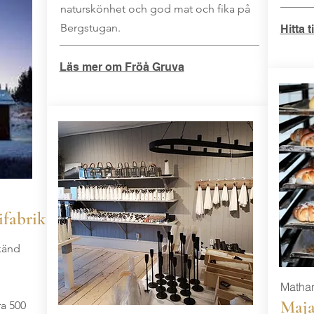
naturskönhet och god mat och fika på
Bergstugan.
Hitta t
Läs mer om Fröå Gruva
ifabrik
känd
Mathan
Maja
ra 500