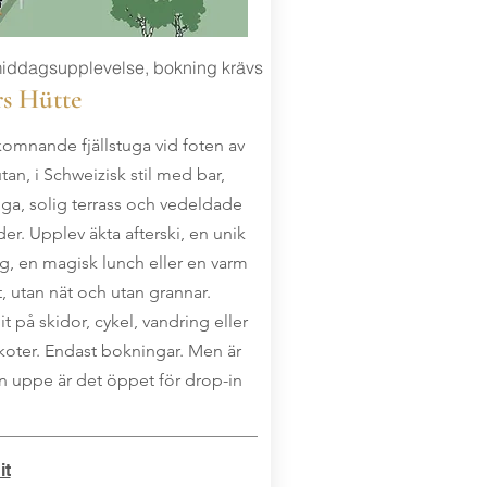
iddagsupplevelse, bokning krävs
rs Hütte
komnande fjällstuga vid foten av
tan, i Schweizisk stil med bar,
uga, solig terrass och vedeldade
der. Upplev äkta afterski, en unik
, en magisk lunch eller en varm
t, utan nät och utan grannar.
t på skidor, cykel, vandring eller
oter. Endast bokningar. Men är
n uppe är det öppet för drop-in
.
it