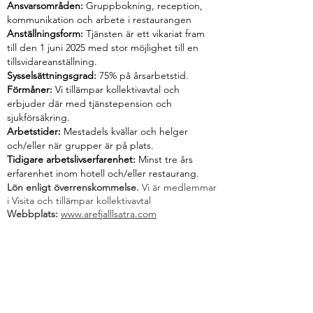
Ansvarsområden:
Gruppbokning, reception,
kommunikation och arbete i restaurangen
Anställningsform:
Tjänsten är ett vikariat fram
till den 1 juni 2025 med stor möjlighet till en
tillsvidareanställning.
Sysselsättningsgrad:
75% på årsarbetstid.
Förmåner:
Vi tillämpar kollektivavtal och
erbjuder där med tjänstepension och
sjukförsäkring.
Arbetstider:
Mestadels kvällar och helger
och/eller när grupper är på plats.
Tidigare arbetslivserfarenhet:
Minst tre års
erfarenhet inom hotell och/eller restaurang.
Lön enligt överrenskommelse.
Vi är medlemmar
i Visita och tillämpar kollektivavtal
Webbplats:
www.arefjalllsatra.com
Välkommen att skicka din ansökan till
wille@arefjallsatra.com
Har du några frågor? ring Wille på 0730-446171