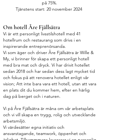
på 75%.
Tjänstens start: 20 november 2024
Om hotell Åre Fjällsätra
Vi är ett personligt livsstilshotell med 41
hotellrum och restaurang som drivs i en
inspirerande entreprenörsanda.
Vi som äger och driver Åre Fjällsätra är Wille &
My, vi brinner för skapa ett personligt hotell
med bra mat och dryck. Vi har drivit hotellet
sedan 2018 och har sedan dess lagt mycket tid
och fokus på att renovera hotellet enligt vår
vision; Att inte bara vara ett hotell, utan att vara
en plats dit du kommer hem, efter en härlig
dag på berget och i naturen.
Vi på Åre Fjällsätra är måna om vår arbetsplats
och vi vill skapa en trygg, rolig och utvecklande
arbetsmiljö.
Vi värdesätter egna initiativ och
ansvarstagande, teamwork, öppenhet och
ärlighet. Tillsammmans levererar vi en personlig