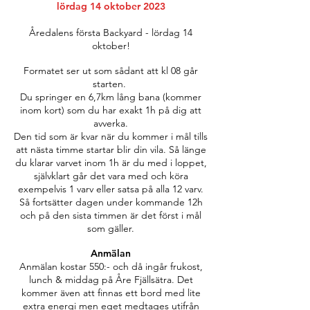
lördag 14 oktober 2023
Åredalens första Backyard - lördag 14
oktober!
Formatet ser ut som sådant att kl 08 går
starten.
Du springer en 6,7km lång bana (kommer
inom kort) som du har exakt 1h på dig att
avverka.
Den tid som är kvar när du kommer i mål tills
att nästa timme startar blir din vila. Så länge
du klarar varvet inom 1h är du med i loppet,
självklart går det vara med och köra
exempelvis 1 varv eller satsa på alla 12 varv.
Så fortsätter dagen under kommande 12h
och på den sista timmen är det först i mål
som gäller.
Anmälan
Anmälan kostar 550:- och då ingår frukost,
lunch & middag på Åre Fjällsätra. Det
kommer även att finnas ett bord med lite
extra energi men eget medtages utifrån