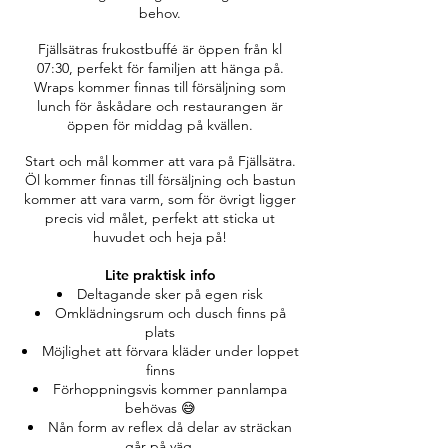
behov.
Fjällsätras frukostbuffé är öppen från kl
07:30, perfekt för familjen att hänga på.
Wraps kommer finnas till försäljning som
lunch för åskådare och restaurangen är
öppen för middag på kvällen.
Start och mål kommer att vara på Fjällsätra.
Öl kommer finnas till försäljning och bastun
kommer att vara varm, som för övrigt ligger
precis vid målet, perfekt att sticka ut
huvudet och heja på!
Lite praktisk info
Deltagande sker på egen risk
Omklädningsrum och dusch finns på
plats
Möjlighet att förvara kläder under loppet
finns
Förhoppningsvis kommer pannlampa
behövas 😅
Nån form av reflex då delar av sträckan
går på väg.