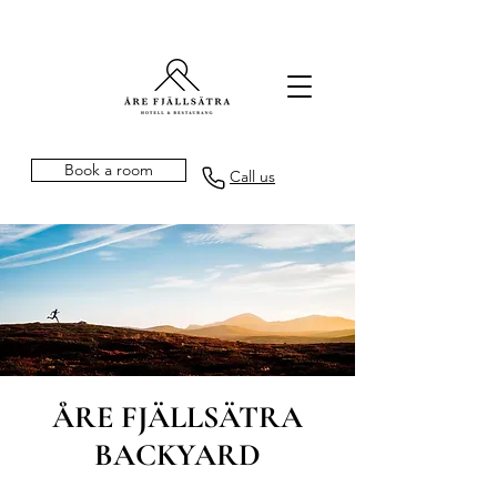
Book a room
Call us
ÅRE FJÄLLSÄTRA
BACKYARD