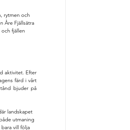
n, rytmen och 
 Åre Fjällsätra 
 och fjällen 
aktivitet. Efter 
gens färd i vårt 
tånd bjuder på 
där landskapet 
a både utmaning 
ara vill följa 