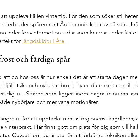
att uppleva fjällen vintertid. För den som söker stillhete
n erbjuder spåren runt Åre en unik form av närvaro. Från
 fina leder för vintermotion – där snön knarrar under fästet
rfekt för 
längdskidor i Åre
.
ost och färdiga spår
att bo hos oss är hur enkelt det är att starta dagen med 
 fjällutsikt och nybakat bröd, byter du enkelt om till da
r dig ut. Spåren som ligger inom några minuters avs
 både nybörjare och mer vana motionärer.
längre ut för att upptäcka mer av regionens längdleder, 
de vinterprakt. Här finns gott om plats för dig som vill h
ur. Oavsett om du är ute för att förbättra tekniken eller b