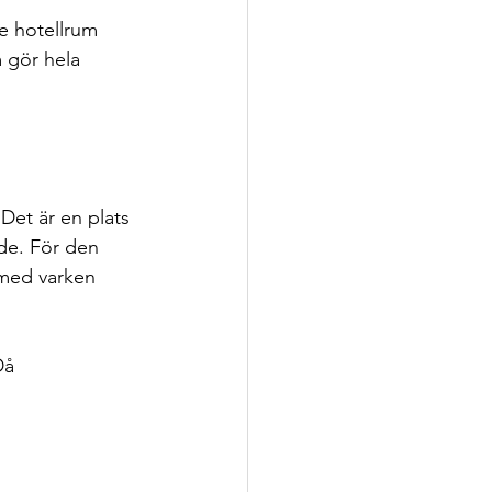
e hotellrum 
 gör hela 
 Det är en plats 
de. För den 
 med varken 
Då 