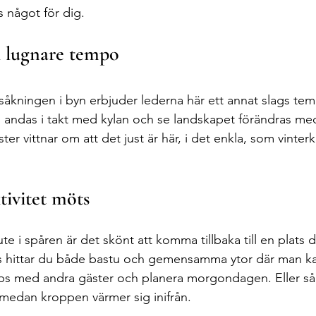
s något för dig.
i lugnare tempo
försåkningen i byn erbjuder lederna här ett annat slags te
n, andas i takt med kylan och se landskapet förändras med
r vittnar om att det just är här, i det enkla, som vinterk
tivitet möts
te i spåren är det skönt att komma tillbaka till en plats dä
oss hittar du både bastu och gemensamma ytor där man k
ips med andra gäster och planera morgondagen. Eller så 
medan kroppen värmer sig inifrån.