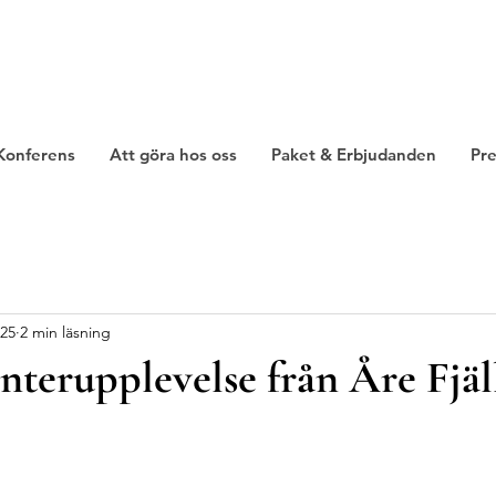
Konferens
Att göra hos oss
Paket & Erbjudanden
Pre
025
2 min läsning
vinterupplevelse från Åre Fjäl