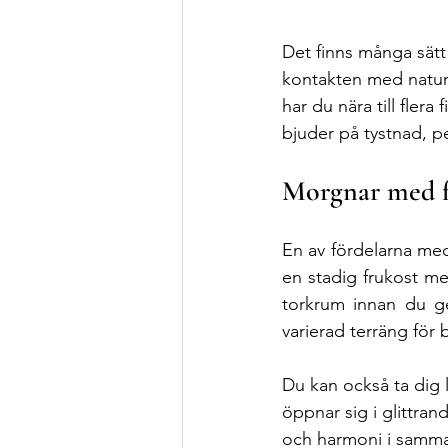
Det finns många sätt 
kontakten med nature
har du nära till flera
bjuder på tystnad, pe
Morgnar med fr
En av fördelarna med 
en stadig frukost med
torkrum innan du ge
varierad terräng för
Du kan också ta dig 
öppnar sig i glittran
och harmoni i samma t