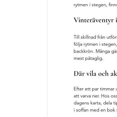
rytmen i stegen, finn
Vinteräventyr 
Till skillnad från ut
följa rytmen i stege
backkrön. Många gäste
mest påtaglig.
Där vila och ak
Efter ett par timmar u
att varva ner. Hos 
dagens karta, dela t
i soffan med en bok 