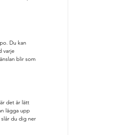
mpo. Du kan 
 varje 
änslan blir som 
r det är lätt 
an lägga upp 
slår du dig ner 