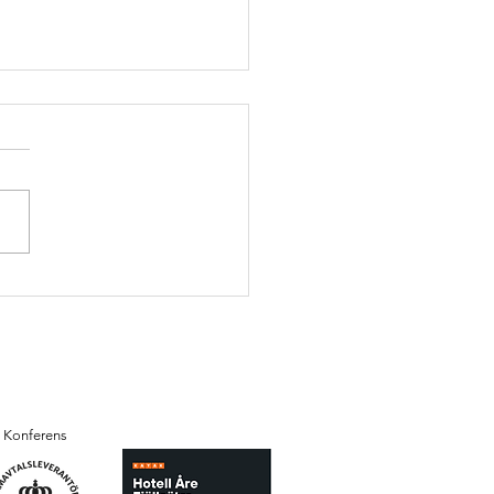
r i Åre 2026 – Allt du
er veta för en oförglömlig
semester
Konferens