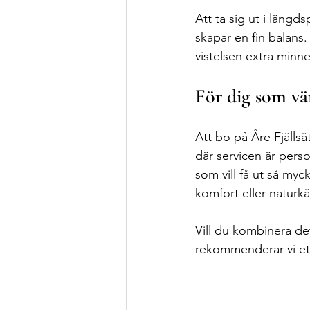
Att ta sig ut i läng
skapar en fin balans
vistelsen extra minn
För dig som vä
Att bo på Åre Fjällsät
där servicen är pers
som vill få ut så myc
komfort eller naturkäns
Vill du kombinera d
rekommenderar vi ett