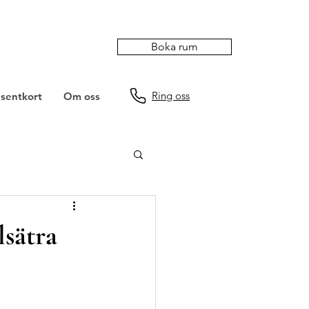
Boka rum
Ring oss
sentkort
Om oss
lsätra