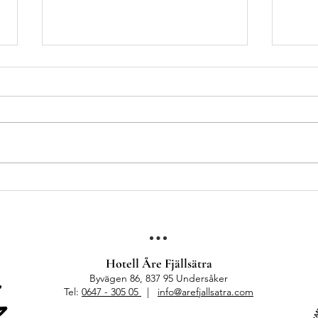
Höstlov med barn i Åre
Somma
behöv
fjäll
Hotell Åre Fjällsätra
Byvägen 86, 837 95 Undersåker
Tel:
0647 - 305 05
|
info@arefjallsatra.com