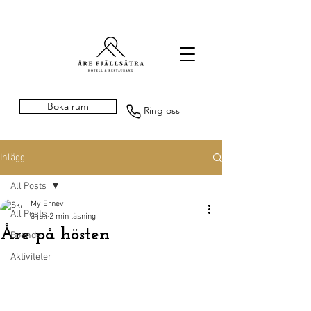
Boka rum
Ring oss
Inlägg
All Posts
My Ernevi
All Posts
3 juli
2 min läsning
Åre på hösten
Boende
Aktiviteter