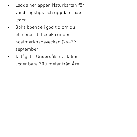
Ladda ner appen Naturkartan för 
vandringstips och uppdaterade 
leder
Boka boende i god tid om du 
planerar att besöka under 
höstmarknadsveckan (24–27 
september)
Ta tåget – Undersåkers station 
ligger bara 300 meter från Åre 
Fjällsätra
Visa alla
Senaste inlägg