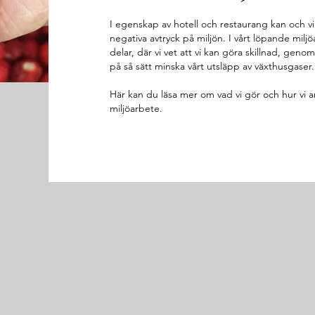
I egenskap av hotell och restaurang kan och vill
negativa avtryck på miljön. I vårt löpande miljöa
delar, där vi vet att vi kan göra skillnad, geno
på så sätt minska vårt utsläpp av växthusgaser.
Här kan du läsa mer om vad vi gör och hur vi a
miljöarbete.