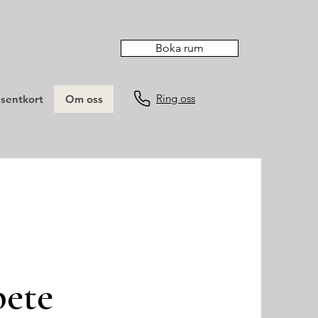
Boka rum
Ring oss
sentkort
Om oss
bete