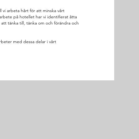
 vi arbeta hårt för att minska vårt
rbete på hotellet har vi identifierat åtta
m att tänka till, tänka om och förändra och
rbeter med dessa delar i vårt