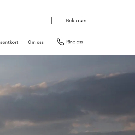
Boka rum
Ring oss
sentkort
Om oss