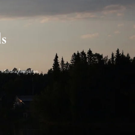
ls
 i Södra Årefjällen.