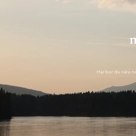
m
Här bor du nära nat