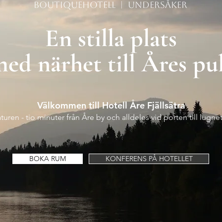
BOUTIQUEHOTELL | UNDERSÅKER
En stilla plats
ed närhet till Åres pu
Välkommen till Hotell Åre Fjällsätra
uren - tio minuter från Åre by och alldeles vid porten till lugnet
BOKA RUM
KONFERENS PÅ HOTELLET