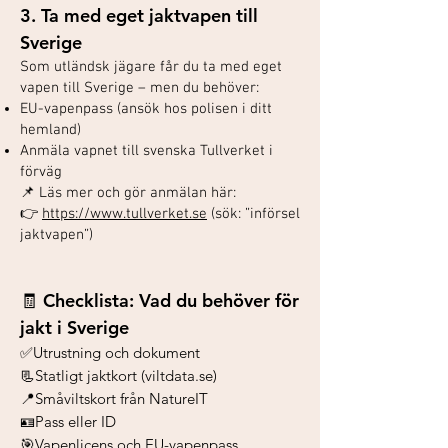
3. Ta med eget jaktvapen till
Sverige
Som utländsk jägare får du ta med eget
vapen till Sverige – men du behöver:
EU-vapenpass (ansök hos polisen i ditt
hemland)
Anmäla vapnet till svenska Tullverket i
förväg
📌 Läs mer och gör anmälan här:
👉
https://www.tullverket.se
(sök: ”införsel
jaktvapen”)
🧾 Checklista: Vad du behöver för
jakt i Sverige
✅Utrustning och dokument
📃Statligt jaktkort (viltdata.se)
📍Småviltskort från NatureIT
🪪Pass eller ID
🎯Vapenlicens och EU-vapenpass