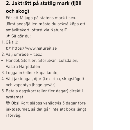
2. Jakträtt på statlig mark (fjäll
och skog)
För att få jaga på statens mark i t.ex.
Jämtlandsfjällen måste du också köpa ett
småviltskort, oftast via NatureIT.
📌 Så gör du:
Gå till:
👉
https://www.natureit.se
Välj område – t.ex.:
Handöl, Storlien, Storulvån, Lofsdalen,
Västra Härjedalen
Logga in (eller skapa konto)
Välj jaktdagar, djur (t.ex. ripa, skogsfågel)
och vapentyp (hagelgevär)
Betala dagskort (eller fler dagar) direkt i
systemet
🎯 Obs! Kort släpps vanligtvis 5 dagar före
jaktdatumet, så det går inte att boka långt
i förväg.