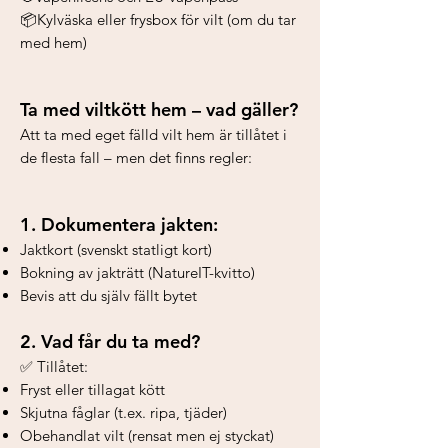
📦Kylväska eller frysbox för vilt (om du tar
med hem)
Ta med viltkött hem – vad gäller?
Att ta med eget fälld vilt hem är tillåtet i
de flesta fall – men det finns regler:
1. Dokumentera jakten:
Jaktkort (svenskt statligt kort)
Bokning av jakträtt (NatureIT-kvitto)
Bevis att du själv fällt bytet
2. Vad får du ta med?
✅ Tillåtet:
Fryst eller tillagat kött
Skjutna fåglar (t.ex. ripa, tjäder)
Obehandlat vilt (rensat men ej styckat)