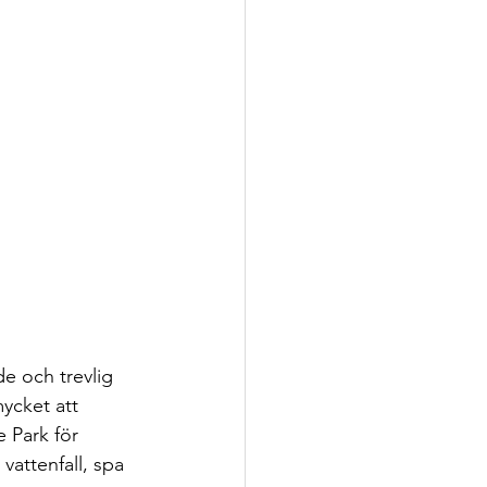
e och trevlig 
ycket att 
e Park för 
 vattenfall, spa 