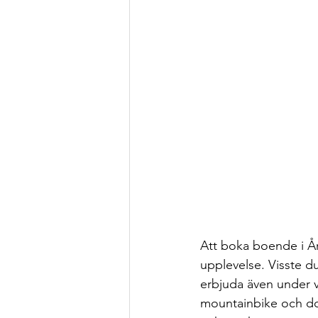
Att boka boende i År
upplevelse. Visste du
erbjuda även under 
mountainbike och downh