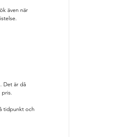
sök även när 
istelse. 
. Det är då 
 pris.
å tidpunkt och 