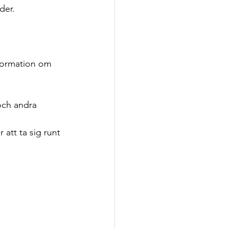
der.
nformation om 
 och andra 
att ta sig runt 