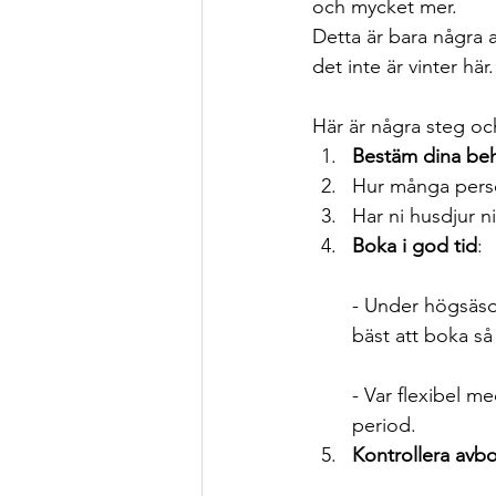
och mycket mer. 
Detta är bara några av
det inte är vinter här.
Här är några steg och
Bestäm dina beh
Hur många pers
Har ni husdjur 
Boka i god tid
:
- Under högsäson
bäst att boka så 
- Var flexibel m
period.
Kontrollera avb