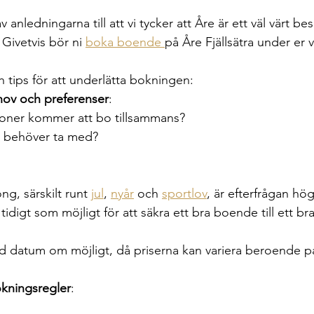
 anledningarna till att vi tycker att Åre är ett väl värt be
 Givetvis bör ni 
boka boende 
på Åre Fjällsätra under er v
 tips för att underlätta bokningen:
ov och preferenser
:
oner kommer att bo tillsammans?
ni behöver ta med?
g, särskilt runt 
jul
, 
nyår
 och 
sportlov
, är efterfrågan hög
tidigt som möjligt för att säkra ett bra boende till ett bra
ed datum om möjligt, då priserna kan variera beroende p
okningsregler
: