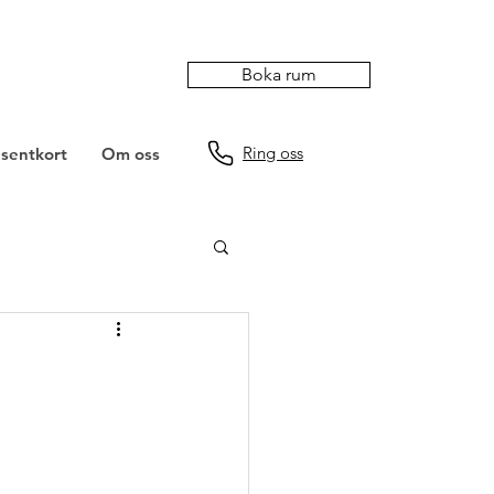
Boka rum
Ring oss
sentkort
Om oss