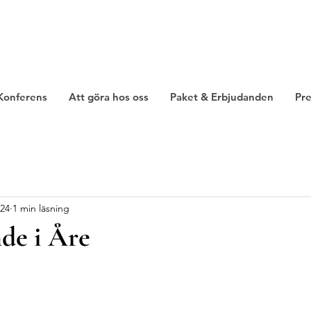
Konferens
Att göra hos oss
Paket & Erbjudanden
Pre
024
1 min läsning
de i Åre