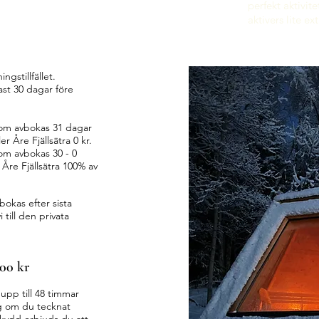
perfekt aktivi
aktivers lite ex
ni
ngstillfället.
st 30 dagar före
om avbokas 31 dagar
er Åre Fjällsätra 0 kr.
om avb
okas 30
- 0
 Åre Fjällsätra 100% av
okas efter sista
i till den privata
600 kr
upp till 48 timmar
g om du tecknat