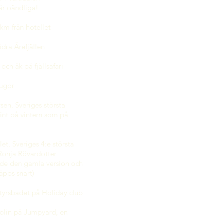
är oändliga!
km från hotellet
ödra Årefjällen
och åk på fjällsafari
tugor
sen, Sveriges största
 fint på vintern som på
let, Sveriges 4:e största
 Ronja Rövardotter
åde den gamla version och
äpps snart)
tyrsbadet på Holiday club
olin på Jumpyard, en