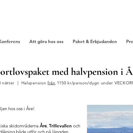
Konferens
Att göra hos oss
Paket & Erbjudanden
Pre
ortlovspaket med halvpension i Å
3 nätter | Halvpension
från
1150 kr/person/dygn under VECKOR
ljen hos oss i
Åre!
stiska skidområderna
Åre
,
Trillevallen
och
skidåkning både utför och på längden.