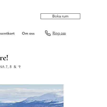
Boka rum
Ring oss
sentkort
Om oss
re!
NA 7, 8 & 9