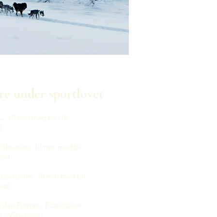
re under sportlovet
re, 10 min med bil (15
)
trillevallen, 10 min med bil
ss)
 Edsåsdalen, 10 min med bil
ss)
i Åre Björnen, Edsåsdalen,
er i Vålådalen -