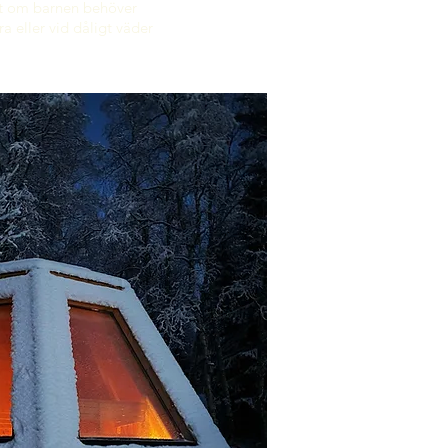
tet om barnen behöver
tra eller vid dåligt väder