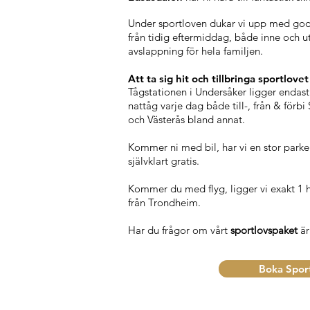
Under sportloven dukar vi upp med god 
från tidig eftermiddag, både inne och u
avslappning för hela familjen.
Att ta sig hit och tillbringa sportlovet
Tågstationen i Undersåker ligger endast
nattåg varje dag både till-, från & fö
och Västerås bland annat.
Kommer ni med bil, har vi en stor parker
självklart gratis.
Kommer du med flyg, ligger vi exakt 1 h 
från Trondheim.
Har du frågor om vårt
sportlovspaket
ä
Boka Spor