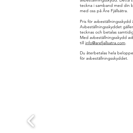
avbeställningsskydd. Detta 
teckna i samband med din b
med oss på Åre Fjällsätra.
Pris för avbeställningsskydd 
Avbeställningsskyddet gälle
tecknas och betalas samtidi
Med avbeställningsskydd a
till
info@arefjallsatra.com
.
Du återbetalas hela belopp
för avbeställningsskyddet.