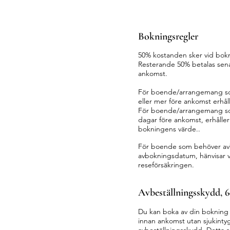
Bokningsregler
50% kostanden sker vid bok
Resterande 50% betalas sena
ankomst.
För boende/arrangemang s
eller mer före ankomst erhåll
För boende/arrangemang s
dagar före ankomst, erhåller
bokningens värde..
För boende som behöver avb
avbokningsdatum, hä
nvisar v
reseförsäkringen.
Avbeställningsskydd, 
Du kan boka av din bokning 
innan ankomst utan sjukinty