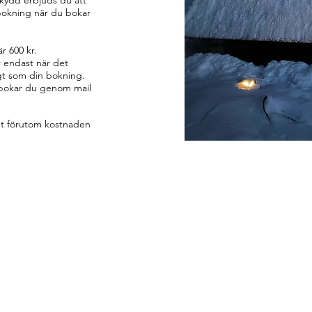
skydd erbjuds du att
okning när du bokar
är 600 kr.
r endast när det
gt som din bokning.
vbokar du genom mail
et förutom kostnaden