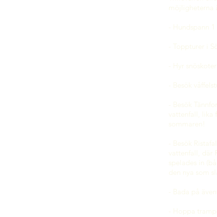
möjligheterna 
- Hundspann 1 
 ingår
- Toppturer i S
 dubbelrum standard
- Hyr snöskoter 
lrum standard
- Besö
k våffels
ars säng
- Besök Tännfor
vattenfall, lika
dda hotellrum
sommaren!
- Besök Ristafal
d
vattenfall, där
spelades in (b
den nya som sl
- Bada på även
- Hoppa tramp