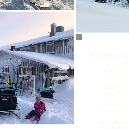
Att göra i Å
- Skidåking i Å
min med buss
- Skidåkning i 
(15 min med bu
- Skidåkning i
(15 min med bu
- Längdåkning 
Trillevallen ell