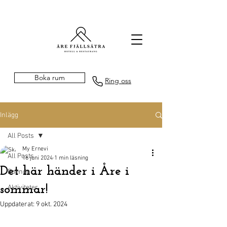
Boka rum
Ring oss
Inlägg
All Posts
My Ernevi
All Posts
16 juni 2024
1 min läsning
Det här händer i Åre i
Boende
sommar!
Aktiviteter
Uppdaterat:
9 okt. 2024