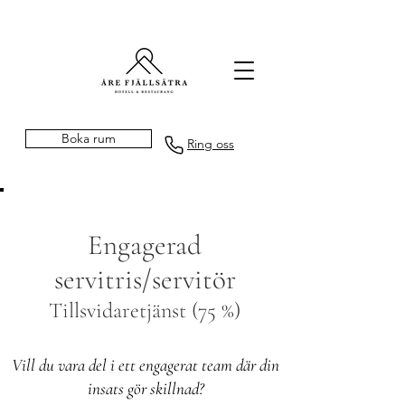
Boka rum
Ring oss
Engagerad
servitris/servitör
Tillsvidaretjänst (75 %)
Vill du vara del i ett engagerat team där din
insats gör skillnad?