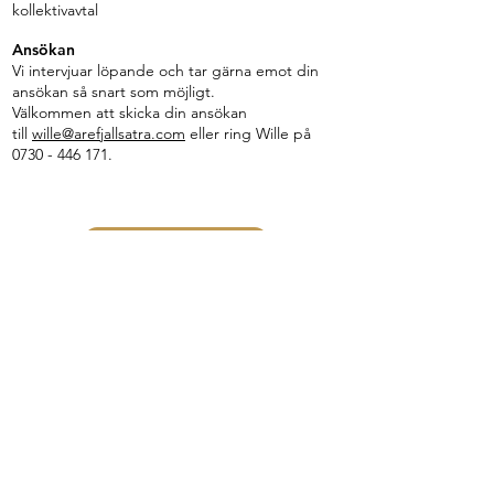
kollektivavtal
​Ansökan
Vi intervjuar löpande och tar gärna emot din
ansökan så snart som möjligt.
Välkommen att skicka din ansökan
till
wille@arefjallsatra.com
eller ring Wille på
0730 - 446 171
.
Ansök här