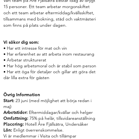
Vårt team på Åre Fjällsätra består idag av drygt
15 personer. Ett team arbetar morgonskiftet
och ett team arbetar eftermiddag/kvällsskiftet,
tillsammans med bokning, städ och vaktmästeri
som finns på plats under dagen.
Vi söker dig som:
• Har ett intresse för mat och vin
• Har erfarenhet av att arbeta inom restaurang
• Arbetar strukturerat
• Har hög arbetsmoral och är stabil som person
• Har ett öga för detaljer och gillar att göra det
där lilla extra för gästen
Övrig Information
Start:
23 juni (med möjlighet att börja redan i
maj)
Arbetstider:
Eftermiddagar/kvällar och helger
Omfattning:
75% på helår, tillsvidareanställning
Placering:
Hotell Åre Fjällsätra, Undersåker
Lön:
Enligt överrenskommelse.
Vi är medlemmar i Visita och tillämpar