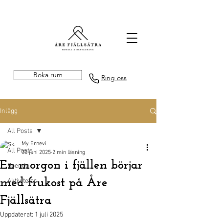
Boka rum
Ring oss
Inlägg
All Posts
My Ernevi
All Posts
30 juni 2025
2 min läsning
En morgon i fjällen börjar
Boende
med frukost på Åre
Aktiviteter
Fjällsätra
Uppdaterat:
1 juli 2025